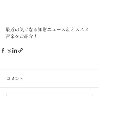
最近の気になる知財ニュース＆オススメ
音楽をご紹介！
コメント
コメントを追加…
​知的カフェは以下リン