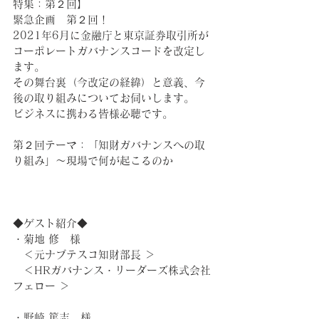
特集：第２回】
緊急企画　第２回！
2021年6月に金融庁と東京証券取引所が
コーポレートガバナンスコードを改定し
ます。
その舞台裏（今改定の経緯）と意義、今
後の取り組みについてお伺いします。
ビジネスに携わる皆様必聴です。
第２回テーマ：「知財ガバナンスへの取
り組み」〜現場で何が起こるのか
◆ゲスト紹介◆
・菊地 修　様
　＜元ナブテスコ知財部長 ＞
　＜HRガバナンス・リーダーズ株式会社
フェロー ＞
・野崎 篤志　様