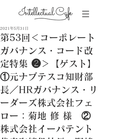
Intellectual Cafe
2021年5月31日
第53回＜コーポレート
ガバナンス・コード改
定特集 ❷＞【ゲスト】
①元ナブテスコ知財部
長／HRガバナンス・リ
ーダーズ株式会社フェ
ロー：菊地 修 様 ②
株式会社イーパテント