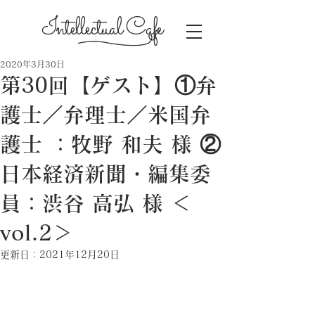
Intellectual Cafe
2020年3月30日
第30回【ゲスト】①弁
護士／弁理士／米国弁
護士 ：牧野 和夫 様 ②
日本経済新聞・編集委
員：渋谷 高弘 様 ＜
vol.2＞
更新日：
2021年12月20日