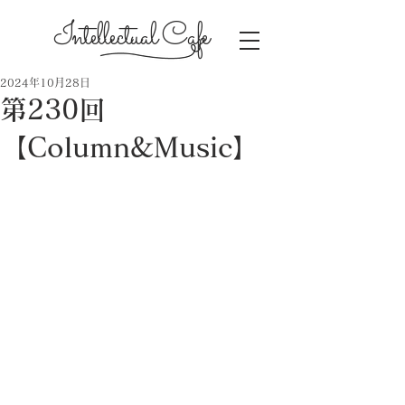
Intellectual Cafe
2024年10月28日
第230回
【Column&Music】