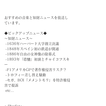
おすすめの音楽と知財ニュースを放送し
ています。
◆ピックアップニュース◆
～知財ニュース～
 -1636年ハーバード大学創立決議
 -1848年スペイン初の鉄道が開通
 -1886年自由の女神像の除幕式
 -1893年『悲愴』初演とチャイコフスキ
ー
 -F1アメリカGPで著作権侵害リスク？
 -トロフィー差し替え騒動
 -セガ、BOI『メメントモリ』を特許権侵
害で提訴
 etc...