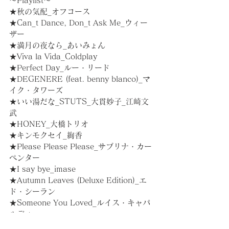
～Playlist～
★秋の気配_オフコース
★Can_t Dance, Don_t Ask Me_ウィー
ザー
★満月の夜なら_あいみょん
★Viva la Vida_Coldplay
★Perfect Day_ルー・リード
★DEGENERE (feat. benny blanco)_マ
イク・タワーズ
★いい湯だな_STUTS_大貫妙子_江崎文
武
★HONEY_大橋トリオ
★キンモクセイ_絢香
★Please Please Please_サブリナ・カー
ペンター
★I say bye_imase
★Autumn Leaves (Deluxe Edition)_エ
ド・シーラン
★Someone You Loved_ルイス・キャパ
ルディ
 etc...