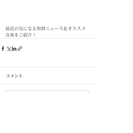
最近の気になる知財ニュース＆オススメ
音楽をご紹介！
コメント
コメントを追加…
​知的カフェは以下リン