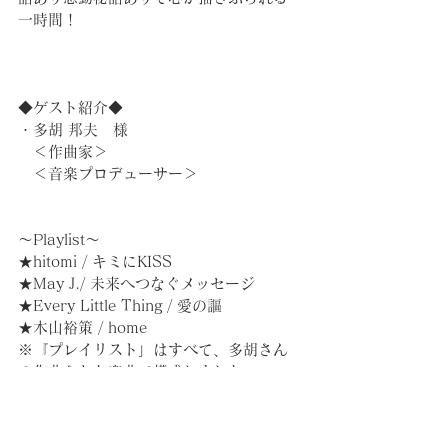
一時間！
◆ゲスト紹介◆
・多胡 邦夫　様
　＜作曲家＞
　＜音楽プロデューサー＞
～Playlist～
★hitomi / キミにKISS
★May J./ 未来へつなぐメッセージ
★Every Little Thing / 愛の謳
★木山裕策 / home
※『プレイリスト」はすべて、多胡さん
の作曲された楽曲で構成しました。