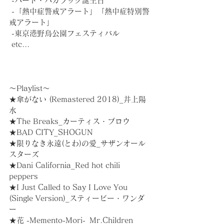
 -バード・バカラック誕生日
 -「熱中症警戒アラート」「熱中症特別警
戒アラート」
 -東京港野鳥公園フェスティバル
 etc...
～Playlist～
★傘がない (Remastered 2018)_井上陽
水
★The Breaks_カーティス・ブロウ
★BAD CITY_SHOGUN
★限りなき永遠(とわ)の愛_サザンオール
スターズ
★Dani California_Red hot chili 
peppers
★I Just Called to Say I Love You 
(Single Version)_スティービー・ワンダ
ー
★花 -Memento-Mori-_Mr.Children