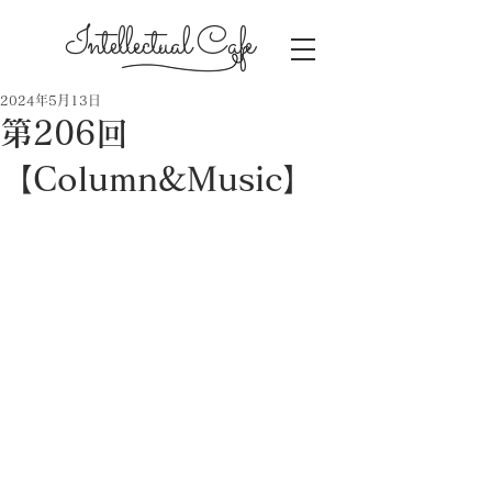
Intellectual Cafe
2024年5月13日
第206回
【Column&Music】