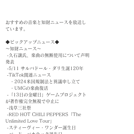
おすすめの音楽と知財ニュースを放送し
ています。
◆ピックアップニュース◆
～知財ニュース～
 -久石譲氏、楽曲の無断使用について声明
発表
 -5/11 サルバドール・ダリ生誕120年
 -TikTok関連ニュース
　・2024米国規制法と異議申し立て
　・UMGの楽曲復活
 -「13日の金曜日」ゲームプロジェクト
が著作権完全無視で中止に
 -浅草三社祭
 -RED HOT CHILI PEPPERS「The 
Unlimited Love Tour」
 -スティーヴィー・ワンダー誕生日