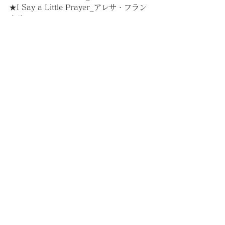
★I Say a Little Prayer_アレサ・フラン
クリン
★Your Bones_チェルシー・カトラー
etc...
コメント
コメントを追加…
​知的カフェは以下リン