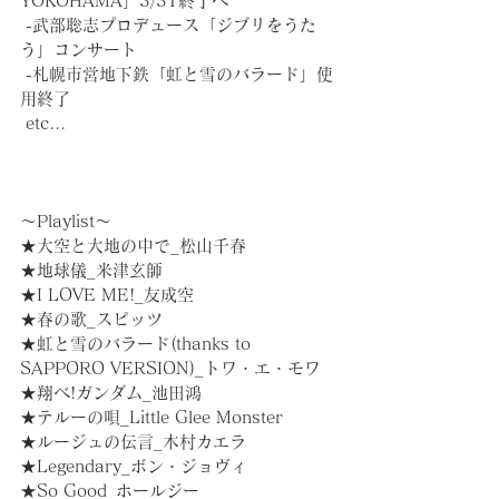
YOKOHAMA」3/31終了へ
 -武部聡志プロデュース「ジブリをうた
う」コンサート
 -札幌市営地下鉄「虹と雪のバラード」使
用終了
 etc...
～Playlist～
★大空と大地の中で_松山千春
★地球儀_米津玄師
★I LOVE ME!_友成空
★春の歌_スピッツ
★虹と雪のバラード(thanks to 
SAPPORO VERSION)_トワ・エ・モワ
★翔べ!ガンダム_池田鴻
★テルーの唄_Little Glee Monster
★ルージュの伝言_木村カエラ
★Legendary_ボン・ジョヴィ
★So Good_ホールジー