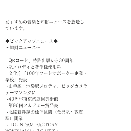
おすすめの音楽と知財ニュースを放送し
ています。
◆ピックアップニュース◆
～知財ニュース～
 -QRコード、特許出願から30周年
 -駅メロディと著作権使用料
 -文化庁「100年フードサポーター企業・
学校」発表
 -山手線：池袋駅メロディ、ビッグカメラ
テーマソングに
 -40周年東京都庭園美術館
 -第96回アカデミー賞発表
 -北陸新幹線の延伸区間（金沢駅〜敦賀
駅）開業
 -「GUNDAM FACTORY 