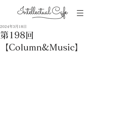
Intellectual Cafe
2024年3月18日
第198回
【Column&Music】