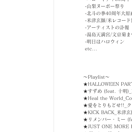
 -山梨ヌーボー祭り
 -北斗の拳40周年大原
 -米津玄師/米レコー
 -アーティストの訃報
 -湯島天満宮/文京菊
 -明日はハロウィン
 etc...
～Playlist～
★HALLOWEEN PAR
★すずめ (feat. 十明)
★Heal the World_Co
★愛をとりもどせ!!_
★KICK BACK_米津
★リメンバー・ミー (f
★JUST ONE MORE K