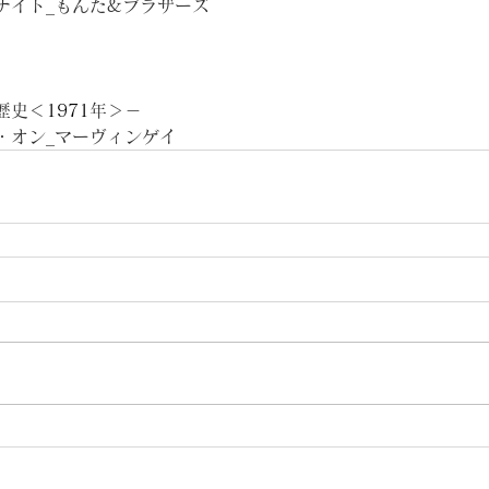
ナイト_もんた&ブラザーズ
歴史＜
1971
年＞－
オン_マーヴィンゲイ