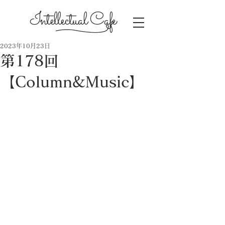
Intellectual Cafe
2023年10月23日
第178回
【Column&Music】