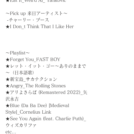
★Eat It_Weird Al_ Yankovic
～Pick up︎ 来日アーティスト～
 -チャーリー・プース
★I Don_t Think That I Like Her
～Playlist～
★Forget You_FAST BOY
★レット・イット・ゴー～ありのままで
～（日本語歌）
★新宝島_サカナクション
★Angry_The Rolling Stones
★アリよさらば (Remastered 2022)_矢
沢永吉
★Blue (Da Ba Dee) [Medieval 
Style]_Cornelius Link
★See You Again (feat. Charlie Puth)_
ウィズカリファ
etc...