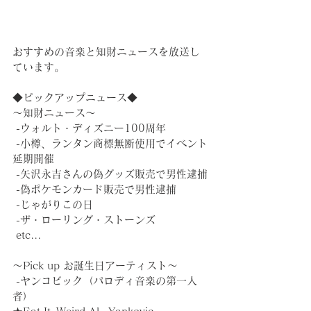
おすすめの音楽と知財ニュースを放送し
ています。
◆ピックアップニュース◆
～知財ニュース～
 -ウォルト・ディズニー100周年
 -小樽、ランタン商標無断使用でイベント
延期開催
 -矢沢永吉さんの偽グッズ販売で男性逮捕
 -偽ポケモンカード販売で男性逮捕
 -じゃがりこの日
 -ザ・ローリング・ストーンズ
 etc...
～Pick up︎ お誕生日アーティスト～
 -ヤンコビック（パロディ音楽の第一人
者）