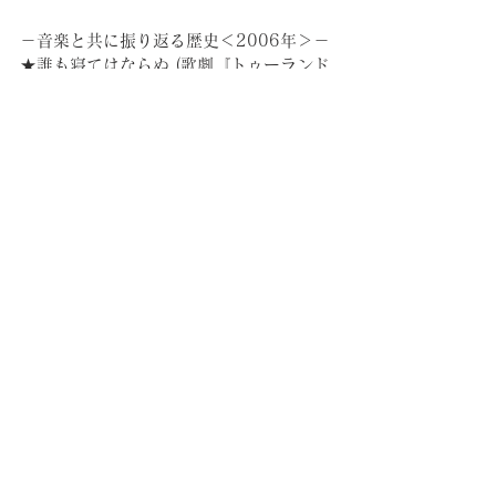
－音楽と共に振り返る歴史＜2006年＞－
★誰も寝てはならぬ (歌劇『トゥーランド
ット』より)
★Dani California_Red hot chili 
peppers
コメント
コメントを追加…
​知的カフェは以下リン