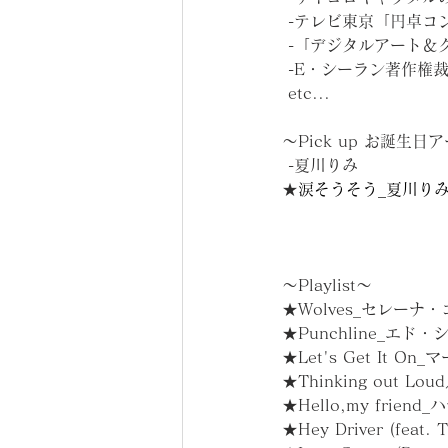
 -テレビ東京「円卓
 -「デジタルアート
 -E・シーラン著作権
 etc...
～Pick up︎ お誕生
 -夏川りみ
★
涙そうそう_夏川り
～Playlist～
★Wolves_セレーナ・ゴ
★Punchline_エド
★Let's Get It O
★Thinking out Lou
★Hello,my friend
★Hey Driver (feat. 