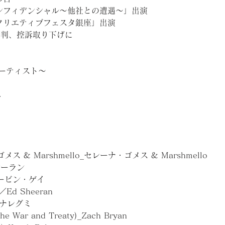
コンフィデンシャル〜他社との遭遇〜」出演
＆クリエティブフェスタ銀座」出演
裁判、控訴取り下げに
日アーティスト～
み
メス & Marshmello_セレーナ・ゴメス & Marshmello
・シーラン
n_マービン・ゲイ
d／Ed Sheeran
_ハナレグミ
The War and Treaty)_Zach Bryan