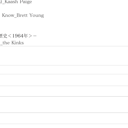
)_Kaash Paige
t Know_Brett Young
歴史＜
1964
年＞－
_the Kinks