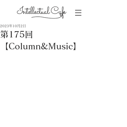
Intellectual Cafe
2023年10月2日
第175回
【Column&Music】