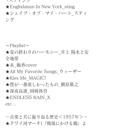
 -スティング
★Englishman In New York_sting
★シェイプ・オブ・マイ・ハート_スティ
ング
～Playlist～
★夏の終わりのハーモニー_井上 陽水と安
全地帯
★糸_絢香cover
★All My Favorite Songs_ウィーザー
★Kiss Me_MAGIC!
★僕が一番欲しかったもの_槇原敬之
★深夜高速_岡崎体育
★ENDLESS RAIN_X
etc...
－音楽と共に振り返る歴史＜1957年＞－
★クワイ河マーチ(『戦場にかける橋』よ
り)