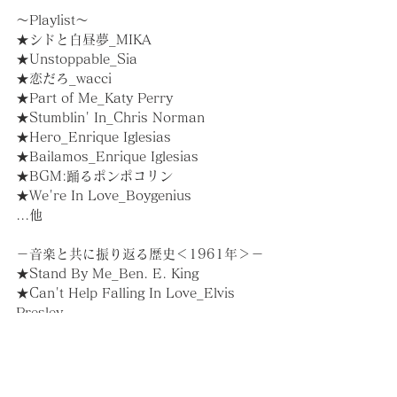
～Playlist～
★シドと白昼夢_MIKA
★Unstoppable_Sia
★恋だろ_wacci
★Part of Me_Katy Perry
★Stumblin' In_Chris Norman
★Hero_Enrique Iglesias
★Bailamos_Enrique Iglesias
★BGM:踊るポンポコリン
★We're In Love_Boygenius
...他
－音楽と共に振り返る歴史＜1961年＞－
★Stand By Me_Ben. E. King
★Can't Help Falling In Love_Elvis 
Presley