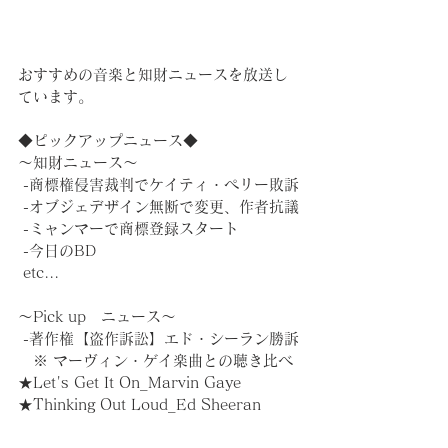
おすすめの音楽と知財ニュースを放送し
ています。
◆ピックアップニュース◆
～知財ニュース～
 -商標権侵害裁判でケイティ・ペリー敗訴
 -オブジェデザイン無断で変更、作者抗議
 -ミャンマーで商標登録スタート
 -今日のBD
 etc...
～Pick up︎　ニュース～
 -著作権【盗作訴訟】エド・シーラン勝訴
　※ マーヴィン・ゲイ楽曲との聴き比べ
★Let's Get It On_Marvin Gaye
★Thinking Out Loud_Ed Sheeran