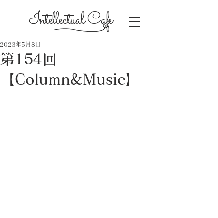
Intellectual Cafe
2023年5月8日
第154回
【Column&Music】