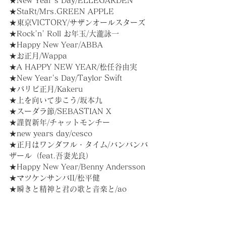
★New Year's Day/ELLEGARDEN
★StaRt/Mrs.GREEN APPLE
★東京VICTORY/サザンオールスターズ
★Rock'n' Roll お年玉/大瀧詠一
★Happy New Year/ABBA
★お正月/Wappa
★A HAPPY NEW YEAR/松任谷由実
★New Year's Day/Taylor Swift
★パリピ正月/Kakeru
★上を向いて歩こう/坂本九
★スーダラ節/SEBASTIAN X
★謹賀新年/チャットモンチー
★new years day/cesco
★正月はワンダフル・タイム/バンバンバ
ザール（feat.吾妻光良）
★Happy New Year/Benny Andersson
★マツケンサンバII/松平健
★瞬きと精神と君の歌と音楽と/ao
★Cry Baby/ジャニス・ジョプリン