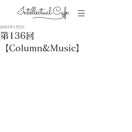
Intellectual Cafe
2023年1月2日
第136回
【Column&Music】