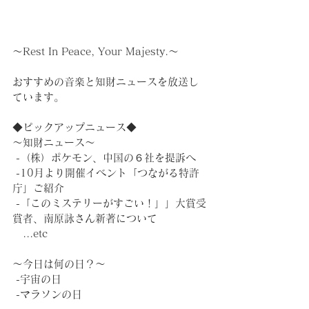
～Rest In Peace, Your Majesty.～
おすすめの音楽と知財ニュースを放送し
ています。
◆ピックアップニュース◆
～知財ニュース～
 -（株）ポケモン、中国の６社を提訴へ
 -10月より開催イベント「つながる特許
庁」ご紹介
 -「このミステリーがすごい！」」大賞受
賞者、南原詠さん新著について 
　...etc
～今日は何の日？～
 -宇宙の日
 -マラソンの日