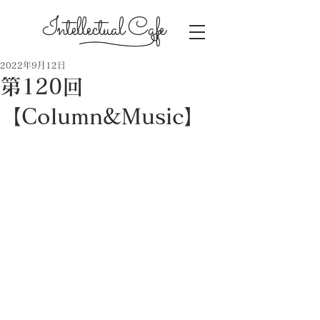
Intellectual Cafe
2022年9月12日
第120回
【Column&Music】