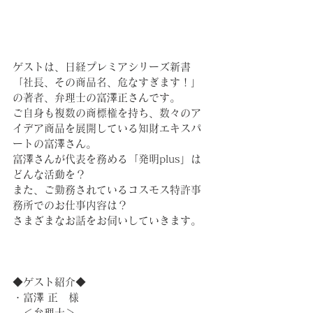
ゲストは、日経プレミアシリーズ新書
「社長、その商品名、危なすぎます！」
の著者、弁理士の富澤正さんです。
ご自身も複数の商標権を持ち、数々のア
イデア商品を展開している知財エキスパ
ートの富澤さん。
富澤さんが代表を務める「発明plus」は
どんな活動を？
また、ご勤務されているコスモス特許事
務所でのお仕事内容は？
さまざまなお話をお伺いしていきます。
◆ゲスト紹介◆
・富澤 正　様
　＜弁理士＞